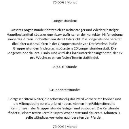
75,00 € | Monat
Longenstunden:
Unsere Longenstunde richtet sich an Reitanfänger und Wiedereinsteiger.
Hauptbestandteil ist das erlenen bzw. auffrischen der korrekten Hilfengebung
sowie das Putzen und Satteln vor dem Unterricht. Die Longenstunde bereitet
die Reiter auf das Reiten in der Gruppenstunde vor. Der Wechsel in die
Gruppenstunden findet nach spätestens 20 Longenstunden statt. Die
Longenstunde dauert 30 min. und wird als Einzelunterricht angeboten, der 1x
pro Woche zu einem festen Termin stattfindet.
20,00 € | Stunde
Gruppenreitstunde:
Fortgeschrittene Reiter, die selbstständig das Pferd vorbereiten können und
die Hilfengebung bereits erlernt haben, können ihre Fähigkeiten und
Kenntnisse in der Gruppenstunde festigen und ausbauen. Die Reitstunde
findet zu einem festen Termin 1x pro Woche statt und dauert 60 Minuten (+
selbstständiges vor- oder nachbereiten der Pferde).
75,00 € | Monat