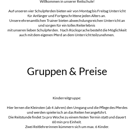
Willkommen in unserer Reitschule!
Auf unseren vier Schulpferden bieten wir von Montag bis Freitag Unterricht
für Anfänger und Fortgeschrittene jeden Alters an.
Unsere ehrenamtlichen Trainer bieten abwechslungsreichen Unterricht an
und sorgen für ein tolles Reiterlebnis
mit unseren lieben Schulpferden. Nach Rücksprache besteht die Möglichkeit
auch mit dem eigenen Pferd an dem Unterricht teilzunehmen.
Gruppen & Preise
Kinderreitgruppe:
Hier lernen die Kleinsten (ab 4 Jahren) den Umgang und die Pflege des Pferdes
und werden spielerisch an das Reiten herangeführt.
Die Reitstunde findet 1x pro Woche zu einem festen Termin statt und dauert
60 min pro Einheit.
Zwei Reitlehrerinnen kümmern sich um max. 6 Kinder.